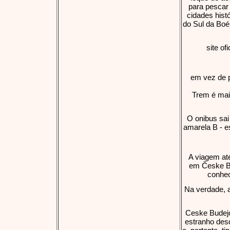
para pescar 
cidades hist
do Sul da Bo
site of
em vez de p
Trem é mai
O onibus sai 
amarela B - e
A viagem at
em Česke Bu
conhec
Na verdade, 
Ceske Budejo
estranho desd