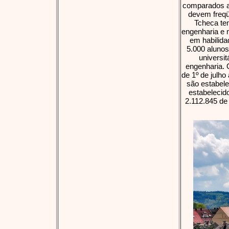
comparados a
devem freqü
Tcheca tem
engenharia e 
em habilida
5.000 aluno
universit
engenharia. 
de 1º de julh
são estabele
estabelecido
2.112.845 de