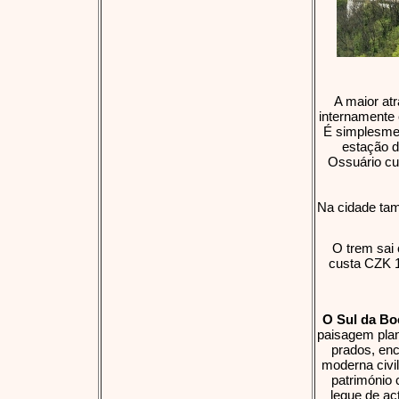
A maior at
internamente
É simplesmen
estação d
Ossuário cu
Na cidade tam
O trem sai 
custa CZK 1
O Sul da Bo
paisagem plan
prados, en
moderna civi
património 
leque de ac