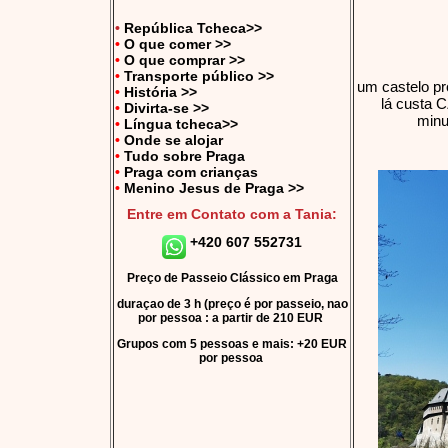
•
República Tcheca>>
•
O que comer >>
•
O que comprar >>
•
Transporte público >>
um castelo pr
•
História >>
lá custa C
•
Divirta-se >>
minu
•
Língua tcheca>>
•
Onde se alojar
•
Tudo sobre Praga
•
Praga com crianças
•
Menino Jesus de Praga
>>
Entre em Contato com a Tania:
+420 607 552731
Preço de Passeio Clássico em Praga
duraçao de 3 h (preço é por passeio, nao
por pessoa : a partir de 210 EUR
Grupos com 5 pessoas e mais: +20 EUR
por pessoa