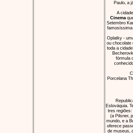
Paulo, a 
A cidade
Cinema
que
Setembro Kar
famosíssima 
Oplatky - uma
ou chocolate 
toda a cidade
Becherovka
fórmula 
conhecido
C
Porcelana Th
Republic
Eslováquia. T
tres regiões
(a Pilsner,
mundo, e a B
oferece pass
de museus, c