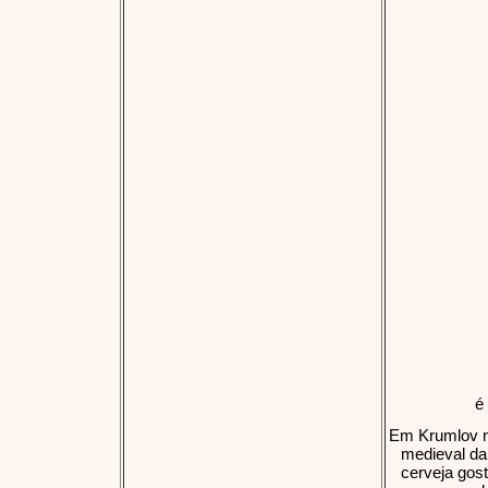
é
Em Krumlov mi
medieval da
cerveja gos