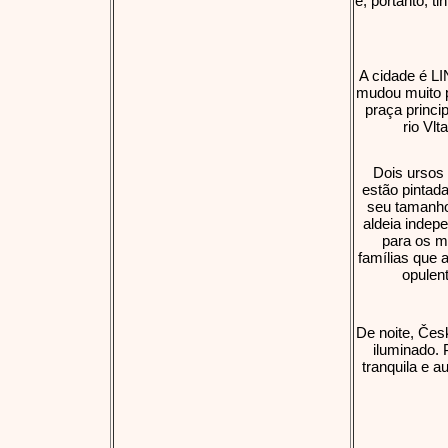
e, portanto, 
A cidade é LI
mudou muito p
praça princi
rio Vl
Dois ursos 
estão pintad
seu tamanho
aldeia indepe
para os m
famílias que 
opulent
De noite, Čes
iluminado.
tranquila e 