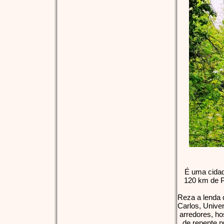
É uma cidad
120 km de P
Reza a lenda q
Carlos, Unive
arredores, h
de repente p