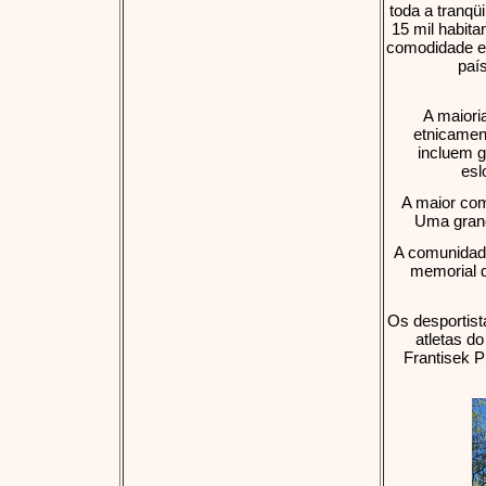
toda a tranqü
15 mil habit
comodidade e 
paí
A maiori
etnicamen
incluem g
esl
A maior com
Uma grand
A comunidade
memorial 
Os desportis
atletas d
Frantisek 