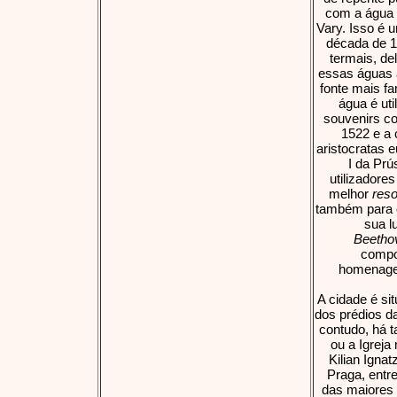
com a água q
Vary. Isso é 
década de 1
termais, de
essas águas 
fonte mais f
água é ut
souvenirs co
1522 e a 
aristocratas 
I da Prú
utilizadore
melhor
reso
também para o
sua l
Beetho
compo
homenagen
A cidade é si
dos prédios da
contudo, há 
ou a Igreja
Kilian Igna
Praga, entr
das maiores 