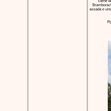
carne d
Bramborack
assada e uns
Ry