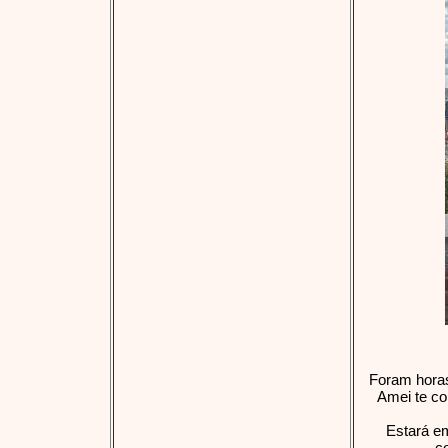
Foram horas
Amei te co
Estará em
c