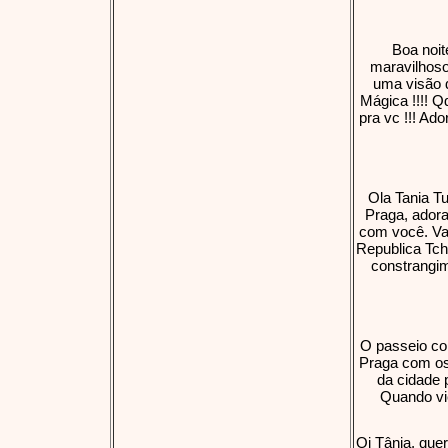
Boa noit
maravilhoso
uma visão d
Mágica !!!! Q
pra vc !!! Ado
Ola Tania T
Praga, ador
com você. Val
Republica Tch
constrangim
O passeio co
Praga com os
da cidade 
Quando vie
Oi Tânia, quer