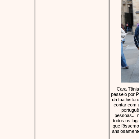
Cara Tânia
passeio por P
da tua histó
contar com u
portuguê
pessoas... 
todos os lug
que fôssemos
ansiosamente