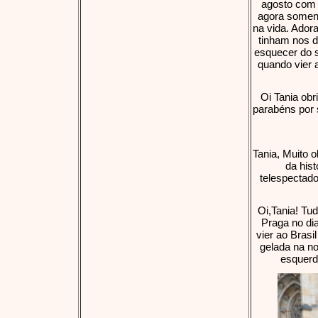
agosto com 
agora soment
na vida. Ador
tinham nos d
esquecer do s
quando vier 
Oi Tania obr
parabéns por 
Tania, Muito 
da hist
telespectad
Oi,Tania! Tu
Praga no di
vier ao Bras
gelada na no
esquerda