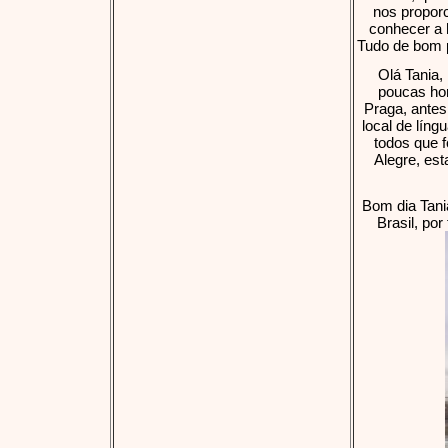
nos proporc
conhecer a h
Tudo de bom p
Olá Tania
poucas hor
Praga, ante
local de líng
todos que f
Alegre, est
Bom dia Tania
Brasil, po