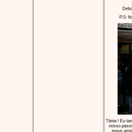
Debo
P.S: f
Tânia ! Eu ta
nosso passe
meus amig